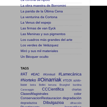
La obra maestra de Borromini
La parida de la Última Cena
La venturina da Cortona
La Venus del espejo
Las firmas de van Eyck
Las Meninas y sus pigmentos
Los cuadros más grandes del arte
Los verdes de Velázquez
Miró y sus mil materiales
Un Bécquer oculto
TAGS
#AT
#Lamecánica
#EAC
#KimikaII
#Oinarriak
#Norteko
#TDZK
azido-
base
beira
Bellini
beruna
Brueghel
burdina
CCCientífica
charlas
Caravaggio
ClasesMagistrales
color
ConservacionRestauracion
degradación
Dibulgazioa
degradazioa
difracción