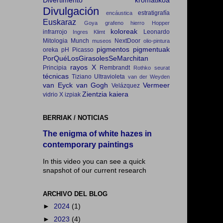
Divertimento kromatikoa
Divulgación
estratigrafía
encáustica
Euskaraz
Goya
grafeno
hierro
Hopper
koloreak
infrarrojo
Leonardo
Ingres
Klimt
Mitologia
Munch
NextDoor
museos
olio-pintura
pigmentos
pigmentuak
oreka
pH
Picasso
PorQuéLosGirasolesSeMarchitan
rayos X
Principia
Rembrandt
Rothko
seurat
técnicas
Tiziano
Ultravioleta
van der Weyden
van Eyck
van Gogh
Vermeer
Velázquez
Zientzia kaiera
vidrio
X izpiak
BERRIAK / NOTICIAS
The enigma of white hazes in
contemporary paintings
In this video you can see a quick
snapshot of our current research
ARCHIVO DEL BLOG
►
2024
(1)
►
2023
(4)