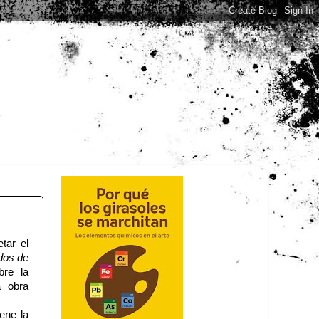
tar el
os de
bre la
a obra
ene la