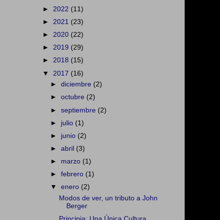
►
2022
(11)
►
2021
(23)
►
2020
(22)
►
2019
(29)
►
2018
(15)
▼
2017
(16)
►
diciembre
(2)
►
octubre
(2)
►
septiembre
(2)
►
julio
(1)
►
junio
(2)
►
abril
(3)
►
marzo
(1)
►
febrero
(1)
▼
enero
(2)
Modos de ver, un tributo a John
Berger
Principia: Una Única Cultura