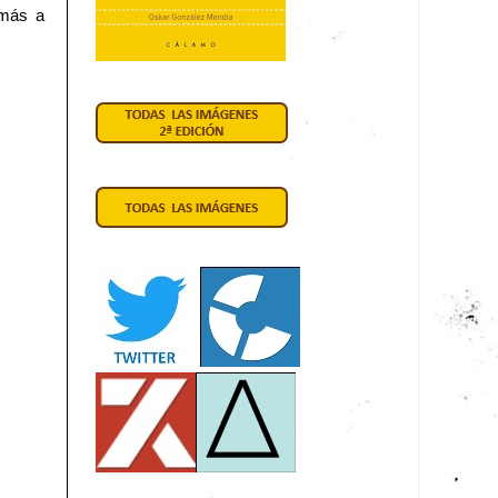
 más a