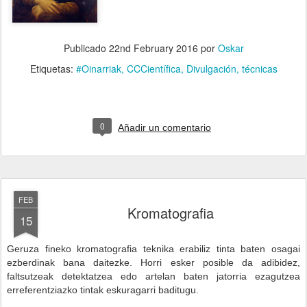
Publicado
22nd February 2016
por
Oskar
Etiquetas:
#Oinarriak
CCCientífica
Divulgación
técnicas
0
Añadir un comentario
FEB
Kromatografia
15
Geruza fineko kromatografia teknika erabiliz tinta baten osagai
ezberdinak bana daitezke. Horri esker posible da adibidez,
faltsutzeak detektatzea edo artelan baten jatorria ezagutzea
erreferentziazko tintak eskuragarri baditugu.