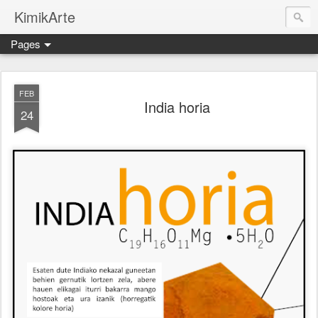
KimikArte
Pages
FEB
India horia
24