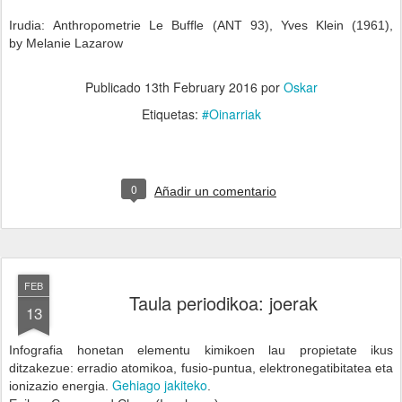
Irudia:
Anthropometrie Le Buffle (ANT 93), Yves Klein (1961),
by
Melanie Lazarow
Publicado
13th February 2016
por
Oskar
Etiquetas:
#Oinarriak
0
Añadir un comentario
FEB
Taula periodikoa: joerak
13
Infografia honetan elementu kimikoen lau propietate ikus
ditzakezue: erradio atomikoa, fusio-puntua, elektronegatibitatea eta
Gehiago jakiteko
ionizazio energia.
.