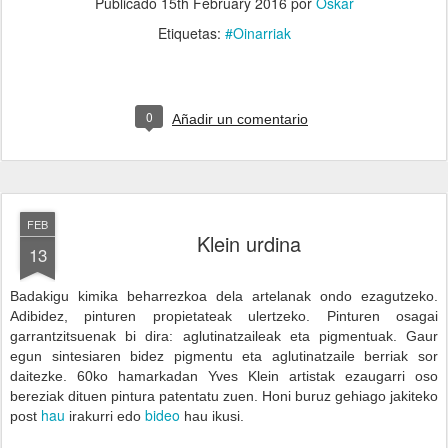
Publicado
15th February 2016
por
Oskar
Etiquetas:
#Oinarriak
0
Añadir un comentario
FEB
Klein urdina
13
Badakigu kimika beharrezkoa dela artelanak ondo ezagutzeko.
Adibidez, pinturen propietateak ulertzeko. Pinturen osagai
garrantzitsuenak bi dira: aglutinatzaileak eta pigmentuak. Gaur
egun sintesiaren bidez pigmentu eta aglutinatzaile berriak sor
daitezke. 60ko hamarkadan Yves Klein artistak ezaugarri oso
bereziak dituen pintura patentatu zuen. Honi buruz gehiago jakiteko
hau
bideo
post
irakurri edo
hau ikusi.