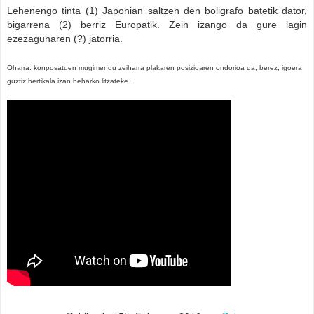
Lehenengo tinta (1) Japonian saltzen den boligrafo batetik dator,
bigarrena (2) berriz Europatik. Zein izango da gure lagin
ezezagunaren (?) jatorria.
Oharra: konposatuen mugimendu zeiharra plakaren posizioaren ondorioa da, berez, igoera
guztiz bertikala izan beharko litzateke.