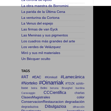
La obra maestra de Borromini
La parida de la Última Cena
La venturina da Cortona
La Venus del espejo
Las firmas de van Eyck
Las Meninas y sus pigmentos
Los cuadros más grandes del arte
Los verdes de Velázquez
Miró y sus mil materiales
Un Bécquer oculto
TAGS
#AT
#Lamecánica
#EAC
#KimikaII
#Oinarriak
#Norteko
#TDZK
azido-
base
beira
Bellini
beruna
Brueghel
burdina
CCCientífica
charlas
Caravaggio
ClasesMagistrales
color
ConservacionRestauracion
degradación
Dibulgazioa
degradazioa
difracción