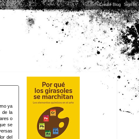
Como ya
 de la
lares o
que se
ersas
lor del