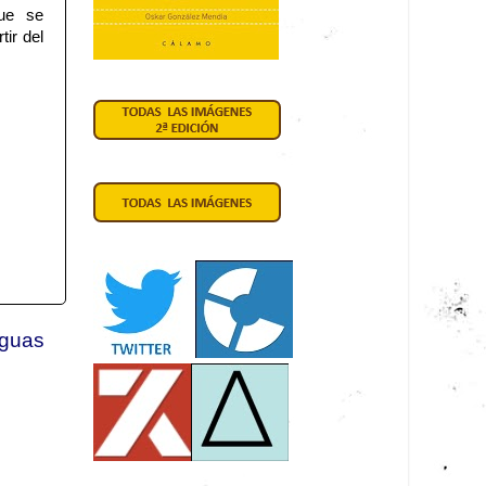
que se
tir del
iguas