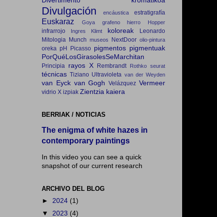
Divertimento kromatikoa
Divulgación
estratigrafía
encáustica
Euskaraz
Goya
grafeno
hierro
Hopper
koloreak
infrarrojo
Leonardo
Ingres
Klimt
Mitologia
Munch
NextDoor
museos
olio-pintura
pigmentos
pigmentuak
oreka
pH
Picasso
PorQuéLosGirasolesSeMarchitan
rayos X
Principia
Rembrandt
Rothko
seurat
técnicas
Tiziano
Ultravioleta
van der Weyden
van Eyck
van Gogh
Vermeer
Velázquez
Zientzia kaiera
vidrio
X izpiak
BERRIAK / NOTICIAS
The enigma of white hazes in
contemporary paintings
In this video you can see a quick
snapshot of our current research
ARCHIVO DEL BLOG
►
2024
(1)
▼
2023
(4)