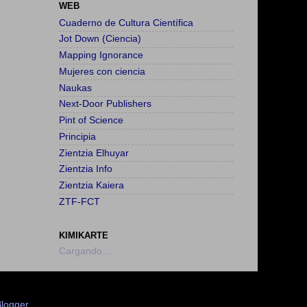
WEB
Cuaderno de Cultura Científica
Jot Down (Ciencia)
Mapping Ignorance
Mujeres con ciencia
Naukas
Next-Door Publishers
Pint of Science
Principia
Zientzia Elhuyar
Zientzia Info
Zientzia Kaiera
ZTF-FCT
KIMIKARTE
Cargando...
logger
.