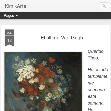
KimikArte
Pages
JUN
El último Van Gogh
12
Querido
Theo,
He estado
terribleme
nte
ocupado
esta
semana.
He