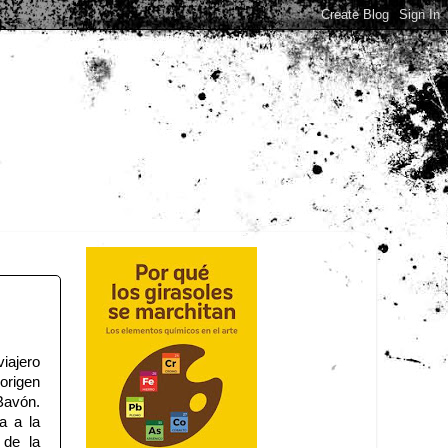
iajero
origen
Bavón.
a a la
 de la