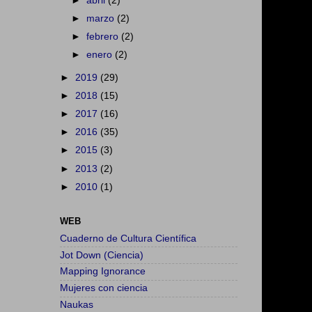
►
abril
(2)
►
marzo
(2)
►
febrero
(2)
►
enero
(2)
►
2019
(29)
►
2018
(15)
►
2017
(16)
►
2016
(35)
►
2015
(3)
►
2013
(2)
►
2010
(1)
WEB
Cuaderno de Cultura Científica
Jot Down (Ciencia)
Mapping Ignorance
Mujeres con ciencia
Naukas