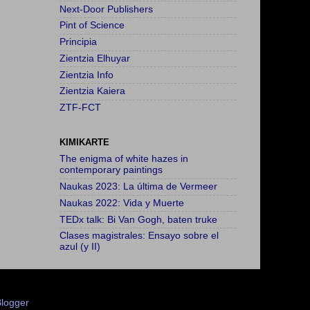
Next-Door Publishers
Pint of Science
Principia
Zientzia Elhuyar
Zientzia Info
Zientzia Kaiera
ZTF-FCT
KIMIKARTE
The enigma of white hazes in
contemporary paintings
Naukas 2023: La última de Vermeer
Naukas 2022: Vida y Muerte
TEDx talk: Bi Van Gogh, baten truke
Clases magistrales: Ensayo sobre el
azul (y II)
logger
.