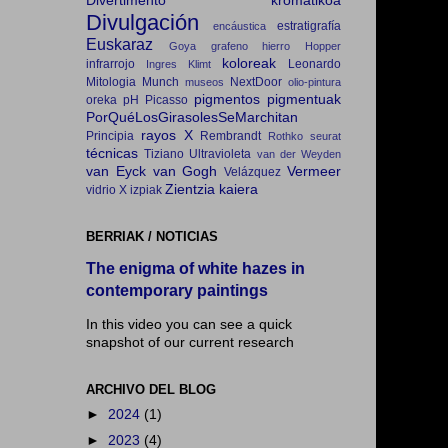
Divertimento kromatikoa
Divulgación
estratigrafía
encáustica
Euskaraz
Goya
grafeno
hierro
Hopper
koloreak
infrarrojo
Leonardo
Ingres
Klimt
Mitologia
Munch
NextDoor
museos
olio-pintura
pigmentos
pigmentuak
oreka
pH
Picasso
PorQuéLosGirasolesSeMarchitan
rayos X
Principia
Rembrandt
Rothko
seurat
técnicas
Tiziano
Ultravioleta
van der Weyden
van Eyck
van Gogh
Vermeer
Velázquez
Zientzia kaiera
vidrio
X izpiak
BERRIAK / NOTICIAS
The enigma of white hazes in
contemporary paintings
In this video you can see a quick
snapshot of our current research
ARCHIVO DEL BLOG
►
2024
(1)
►
2023
(4)