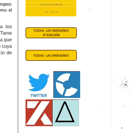
ropeo:
omo el
a los
 Tiene
da que
n cuya
cio de