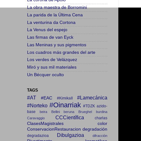
La obra maestra de Borromini
La parida de la Última Cena
La venturina da Cortona
La Venus del espejo
Las firmas de van Eyck
Las Meninas y sus pigmentos
Los cuadros más grandes del arte
Los verdes de Velázquez
Miró y sus mil materiales
Un Bécquer oculto
TAGS
#AT
#Lamecánica
#EAC
#KimikaII
#Oinarriak
#Norteko
#TDZK
azido-
base
beira
Bellini
beruna
Brueghel
burdina
CCCientífica
charlas
Caravaggio
ClasesMagistrales
color
ConservacionRestauracion
degradación
Dibulgazioa
degradazioa
difracción