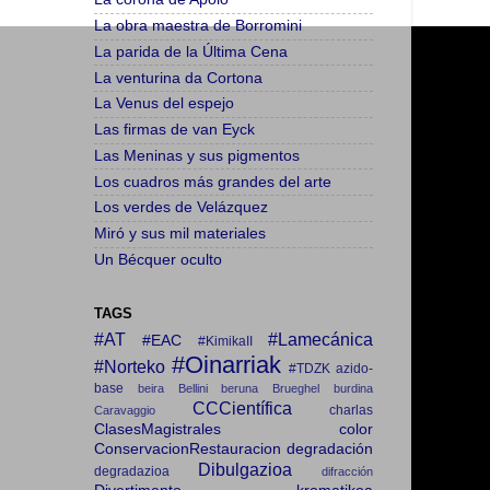
La obra maestra de Borromini
La parida de la Última Cena
La venturina da Cortona
La Venus del espejo
Las firmas de van Eyck
Las Meninas y sus pigmentos
Los cuadros más grandes del arte
Los verdes de Velázquez
Miró y sus mil materiales
Un Bécquer oculto
TAGS
#AT
#Lamecánica
#EAC
#KimikaII
#Oinarriak
#Norteko
#TDZK
azido-
base
beira
Bellini
beruna
Brueghel
burdina
CCCientífica
charlas
Caravaggio
ClasesMagistrales
color
ConservacionRestauracion
degradación
Dibulgazioa
degradazioa
difracción