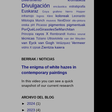
Divertimento kromatikoa
Divulgación
estratigrafía
encáustica
Euskaraz
Goya
grafeno
hierro
Hopper
koloreak
infrarrojo
Leonardo
Ingres
Klimt
Mitologia
Munch
NextDoor
museos
olio-pintura
pigmentos
pigmentuak
oreka
pH
Picasso
PorQuéLosGirasolesSeMarchitan
rayos X
Principia
Rembrandt
Rothko
seurat
técnicas
Tiziano
Ultravioleta
van der Weyden
van Eyck
van Gogh
Vermeer
Velázquez
Zientzia kaiera
vidrio
X izpiak
BERRIAK / NOTICIAS
The enigma of white hazes in
contemporary paintings
In this video you can see a quick
snapshot of our current research
ARCHIVO DEL BLOG
►
2024
(1)
►
2023
(4)