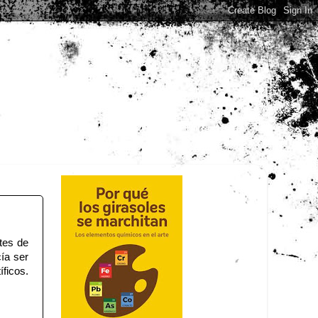
tes de
ía ser
ficos.