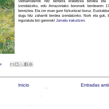
vietnamdarrek hitz berbera erabiltzea berdea eta 
izendatzeko, edo Amazoniako bororoek berdearen 1
bereiztea. Eta zer esan gure hizkuntzari buruz. Euskald
dugu hitz zaharrik berdea izendatzeko. Nork eta guk, 
inguratuta bizi garenok!
Jarraitu irakurtzen
.
s:
Inicio
Entradas ant