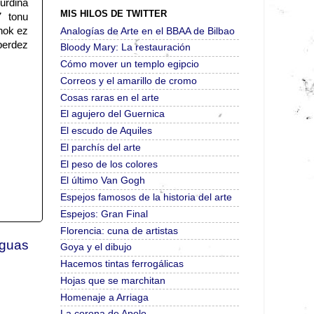
urdina
MIS HILOS DE TWITTER
7 tonu
unok ez
Analogías de Arte en el BBAA de Bilbao
berdez
Bloody Mary: La restauración
Cómo mover un templo egipcio
Correos y el amarillo de cromo
Cosas raras en el arte
El agujero del Guernica
El escudo de Aquiles
El parchís del arte
El peso de los colores
El último Van Gogh
Espejos famosos de la historia del arte
Espejos: Gran Final
Florencia: cuna de artistas
iguas
Goya y el dibujo
Hacemos tintas ferrogálicas
Hojas que se marchitan
Homenaje a Arriaga
La corona de Apolo