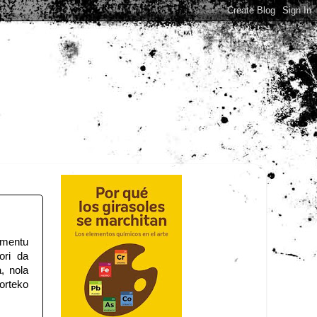
gmentu
ori da
, nola
rteko