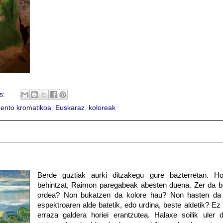
s:
mento kromatikoa
,
Euskaraz
,
koloreak
Berde guztiak aurki ditzakegu gure bazterretan. Ho
behintzat, Raimon paregabeak abesten duena. Zer da b
ordea? Non bukatzen da kolore hau? Non hasten da 
espektroaren alde batetik, edo urdina, beste aldetik? Ez
erraza galdera horiei erantzutea. Halaxe soilik uler d