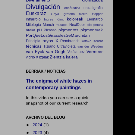
Divertimento kromatikoa
Divulgación
estratigrafía
encáustica
Euskaraz
Goya
grafeno
hierro
Hopper
koloreak
infrarrojo
Leonardo
Ingres
Klimt
Mitologia
Munch
NextDoor
museos
olio-pintura
pigmentos
pigmentuak
oreka
pH
Picasso
PorQuéLosGirasolesSeMarchitan
rayos X
Principia
Rembrandt
Rothko
seurat
técnicas
Tiziano
Ultravioleta
van der Weyden
van Eyck
van Gogh
Vermeer
Velázquez
Zientzia kaiera
vidrio
X izpiak
BERRIAK / NOTICIAS
The enigma of white hazes in
contemporary paintings
In this video you can see a quick
snapshot of our current research
ARCHIVO DEL BLOG
►
2024
(1)
►
2023
(4)