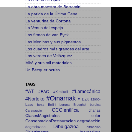
La obra maestra de Borromini
La parida de la Última Cena
La venturina da Cortona
La Venus del espejo
Las firmas de van Eyck
Las Meninas y sus pigmentos
Los cuadros más grandes del arte
Los verdes de Velázquez
Miró y sus mil materiales
Un Bécquer oculto
TAGS
#AT
#Lamecánica
#EAC
#KimikaII
#Oinarriak
#Norteko
#TDZK
azido-
base
beira
Bellini
beruna
Brueghel
burdina
CCCientífica
charlas
Caravaggio
ClasesMagistrales
color
ConservacionRestauracion
degradación
Dibulgazioa
degradazioa
difracción