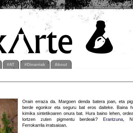
#AT
#Oinarriak
About
Orain erraza da. Margoen denda batera joan, eta pi
berde egonkor eta seguru bat eros daiteke. Baina h
kimika sintetikoaren onura bat. Hura baino lehen, ordea
lortzen zuten pigmentu berdeak?
Erantzuna
, No
Ferrokarrila irratsaioan.