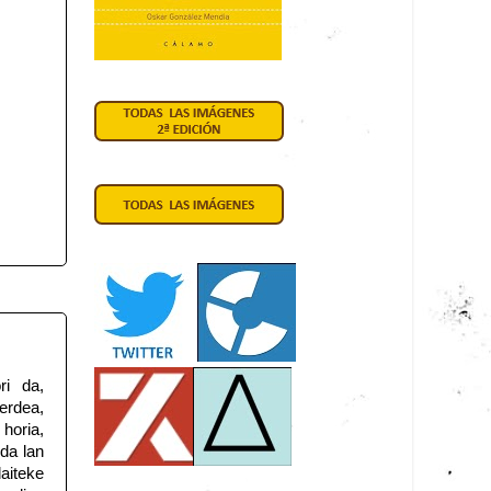
ri da,
erdea,
horia,
 da lan
aiteke