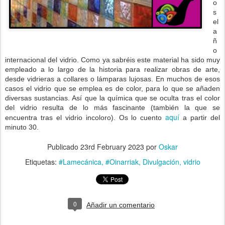
o
s
el
a
ñ
o
internacional del vidrio. Como ya sabréis este material ha sido muy
empleado a lo largo de la historia para realizar obras de arte,
desde vidrieras a collares o lámparas lujosas. En muchos de esos
casos el vidrio que se emplea es de color, para lo que se añaden
diversas sustancias. Así que la química que se oculta tras el color
del vidrio resulta de lo más fascinante (también la que se
aquí
encuentra tras el vidrio incoloro). Os lo cuento
a partir del
minuto 30.
Publicado
23rd February 2023
por
Oskar
Etiquetas:
#Lamecánica
#Oinarriak
Divulgación
vidrio
0
Añadir un comentario