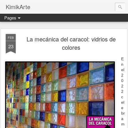
KimikArte
Pages
La mecánica del caracol: vidrios de
FEB
23
colores
E
n
el
2
0
2
2
c
el
e
br
a
m