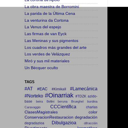
La obra maestra de Borromini
La parida de la Última Cena
La venturina da Cortona
La Venus del espejo
Las firmas de van Eyck
Las Meninas y sus pigmentos
Los cuadros más grandes del arte
Los verdes de Velázquez
Miró y sus mil materiales
Un Bécquer oculto
TAGS
#AT
#Lamecánica
#EAC
#KimikaII
#Oinarriak
#Norteko
#TDZK
azido-
base
beira
Bellini
beruna
Brueghel
burdina
CCCientífica
charlas
Caravaggio
ClasesMagistrales
color
ConservacionRestauracion
degradación
Dibulgazioa
degradazioa
difracción