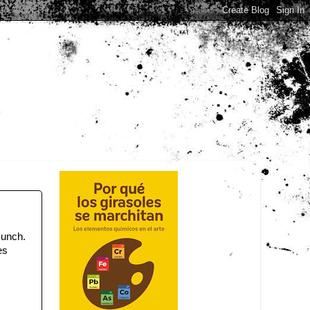
Munch.
es