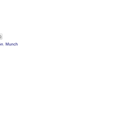
ón
,
Munch