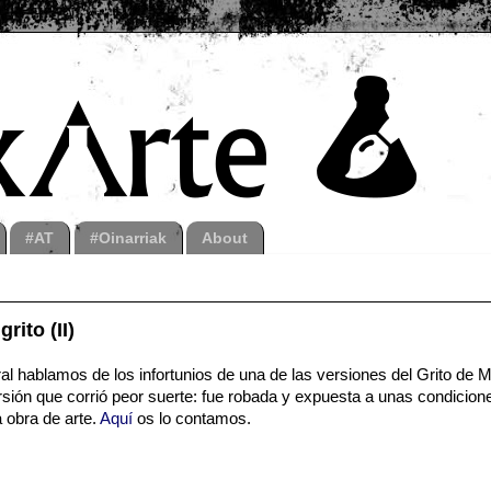
#AT
#Oinarriak
About
rito (II)
ral hablamos de los infortunios de una de las versiones del Grito de 
sión que corrió peor suerte: fue robada y expuesta a unas condicion
 obra de arte.
Aquí
os lo contamos.