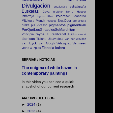
Divertimento kromatikoa
Divulgación
estratigrafía
encáustica
Euskaraz
Goya
grafeno
hierro
Hopper
koloreak
infrarrojo
Leonardo
Ingres
Klimt
Mitologia
Munch
NextDoor
museos
olio-pintura
pigmentos
pigmentuak
oreka
pH
Picasso
PorQuéLosGirasolesSeMarchitan
rayos X
Principia
Rembrandt
Rothko
seurat
técnicas
Tiziano
Ultravioleta
van der Weyden
van Eyck
van Gogh
Vermeer
Velázquez
Zientzia kaiera
vidrio
X izpiak
BERRIAK / NOTICIAS
The enigma of white hazes in
contemporary paintings
In this video you can see a quick
snapshot of our current research
ARCHIVO DEL BLOG
►
2024
(1)
►
2023
(4)