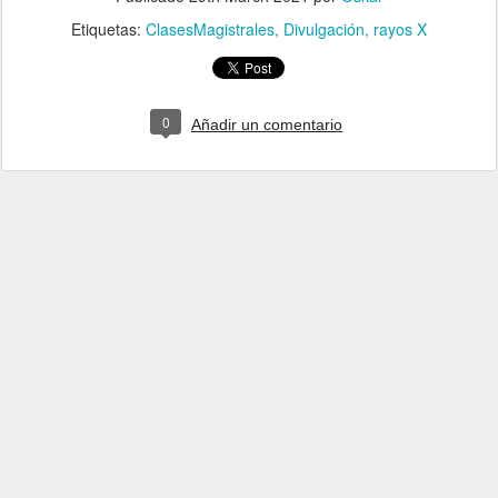
Etiquetas:
ClasesMagistrales
Divulgación
rayos X
0
Añadir un comentario