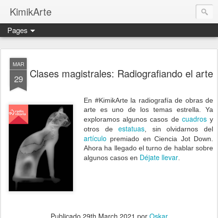
KimikArte
Pages
MAR
Clases magistrales: Radiografiando el arte
29
En #KimikArte la radiografía de obras de
arte es uno de los temas estrella. Ya
cuadros
exploramos algunos casos de
y
estatuas
otros de
, sin olvidarnos del
artículo
premiado en Ciencia Jot Down.
Ahora ha llegado el turno de hablar sobre
Déjate llevar
algunos casos en
.
Publicado
29th March 2021
por
Oskar