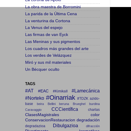
La obra maestra de Borromini
La parida de la Última Cena
La venturina da Cortona
La Venus del espejo
Las firmas de van Eyck
Las Meninas y sus pigmentos
Los cuadros más grandes del arte
Los verdes de Velázquez
Miró y sus mil materiales
Un Bécquer oculto
TAGS
#AT
#Lamecánica
#EAC
#KimikaII
#Oinarriak
#Norteko
#TDZK
azido-
base
beira
Bellini
beruna
Brueghel
burdina
CCCientífica
charlas
Caravaggio
ClasesMagistrales
color
ConservacionRestauracion
degradación
Dibulgazioa
degradazioa
difracción