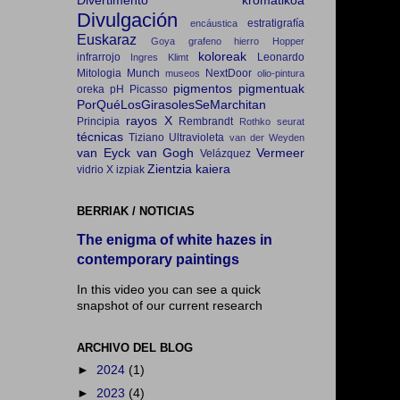
Divertimento kromatikoa
Divulgación
estratigrafía
encáustica
Euskaraz
Goya
grafeno
hierro
Hopper
koloreak
infrarrojo
Leonardo
Ingres
Klimt
Mitologia
Munch
NextDoor
museos
olio-pintura
pigmentos
pigmentuak
oreka
pH
Picasso
PorQuéLosGirasolesSeMarchitan
rayos X
Principia
Rembrandt
Rothko
seurat
técnicas
Tiziano
Ultravioleta
van der Weyden
van Eyck
van Gogh
Vermeer
Velázquez
Zientzia kaiera
vidrio
X izpiak
BERRIAK / NOTICIAS
The enigma of white hazes in
contemporary paintings
In this video you can see a quick
snapshot of our current research
ARCHIVO DEL BLOG
►
2024
(1)
►
2023
(4)