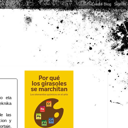
io eta
eknika
de las
cion y
ortaje.