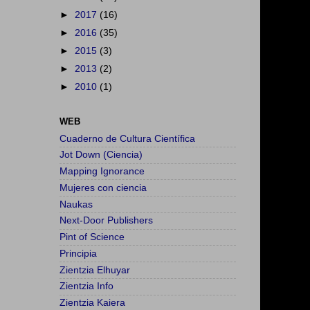
►
2017
(16)
►
2016
(35)
►
2015
(3)
►
2013
(2)
►
2010
(1)
WEB
Cuaderno de Cultura Científica
Jot Down (Ciencia)
Mapping Ignorance
Mujeres con ciencia
Naukas
Next-Door Publishers
Pint of Science
Principia
Zientzia Elhuyar
Zientzia Info
Zientzia Kaiera