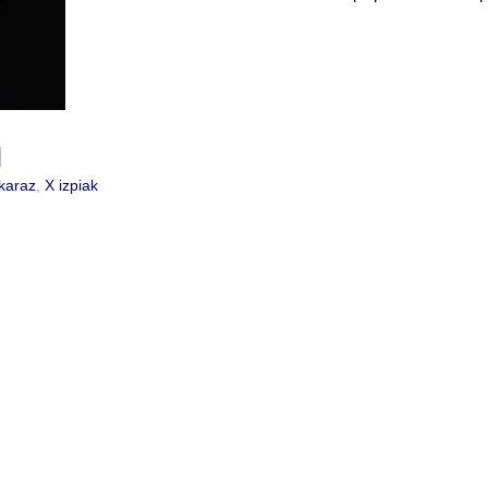
karaz
,
X izpiak