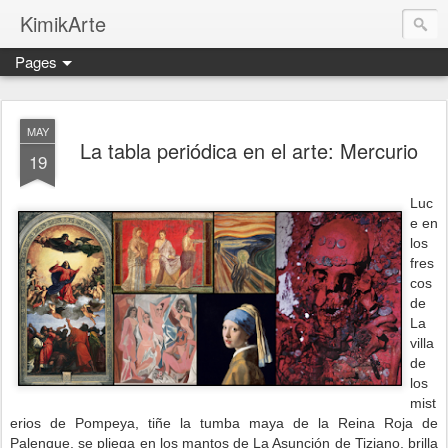
KimikArte
Pages
MAY
La tabla periódica en el arte: Mercurio
19
Luc
e en
los
fres
cos
de
La
villa
de
los
mist
erios de Pompeya, tiñe la tumba maya de la Reina Roja de
Palenque, se pliega en los mantos de La Asunción de Tiziano, brilla